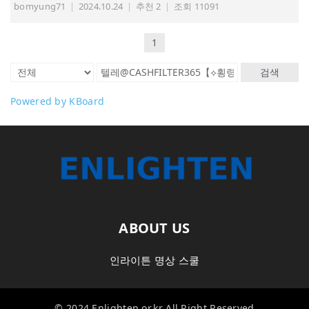
bomyung71
|
2024.10.24
|
추천 2
|
조회 11091
1
검색
Powered by KBoard
ABOUT US
인라이튼 명상 스쿨
© 2024 Enlighten.or.kr All Right Reserved