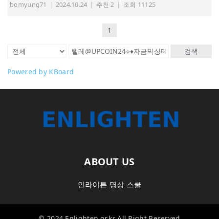
bomyung71
|
2024.10.24
|
추천 2
|
조회 11125
1
검색
Powered by KBoard
ABOUT US
인라이튼 명상 스쿨
© 2024 Enlighten.or.kr All Right Reserved